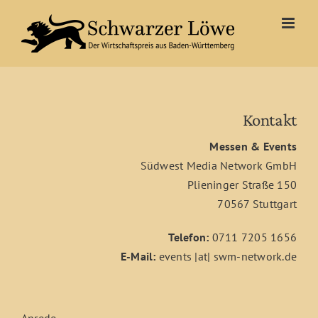
Zum
Inhalt
springen
Kontakt
Messen & Events
Südwest Media Network GmbH
Plieninger Straße 150
70567 Stuttgart
Telefon:
0711 7205 1656
E-Mail:
events |at| swm-network.de