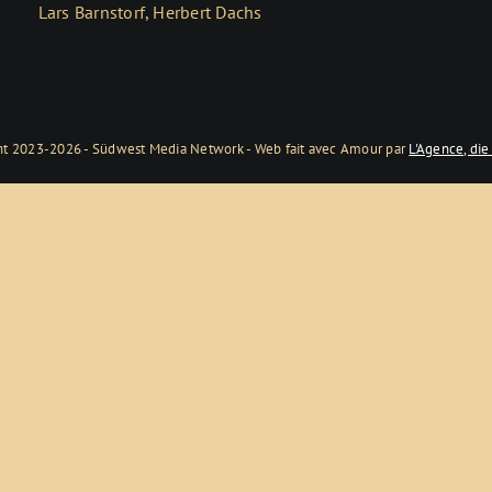
Lars Barnstorf, Herbert Dachs
ht 2023-2026 - Südwest Media Network - Web fait avec Amour par
L'Agence, die